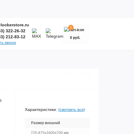
lockerstore.ru
0
83) 322-26-32
83) 212-83-12
0 руб.
ть звонок
й
Характеристики:
(смотреть все)
Размер внешний
725-875x1600x700 мм