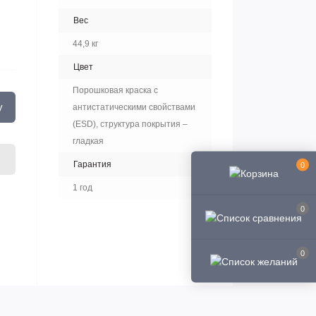
Вес
44,9 кг
Цвет
Порошковая краска с
у
антистатическими свойствами
(ESD), структура покрытия –
гладкая
Гарантия
0
1 год
0
0