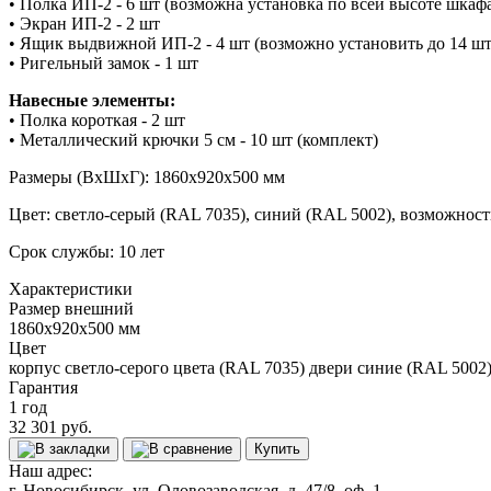
• Полка ИП-2 - 6 шт (возможна установка по всей высоте шкафа
• Экран ИП-2 - 2 шт
• Ящик выдвижной ИП-2 - 4 шт (возможно установить до 14 шт)
• Ригельный замок - 1 шт
Навеcные элементы:
• Полка короткая - 2 шт
• Металлический крючки 5 см - 10 шт (комплект)
Размеры (ВхШхГ): 1860x920x500 мм
Цвет: светло-серый (RAL 7035), синий (RAL 5002), возможнос
Cрок службы: 10 лет
Характеристики
Размер внешний
1860x920x500 мм
Цвет
корпус светло-серого цвета (RAL 7035) двери синие (RAL 5002
Гарантия
1 год
32 301 руб.
Купить
Наш адрес:
г. Новосибирск, ул. Оловозаводская, д. 47/8, оф. 1