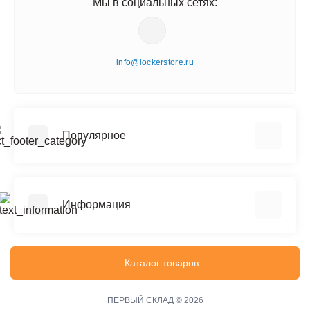
Мы в социальных сетях:
info@lockerstore.ru
Популярное
Шкафы металлические для одежды
Шкафы металлические для документов
Информация
Архивные стеллажи (до 150 кг на полку)
Сейфы
Реквизиты
Офисные сейфы
Политика конфиденциальности
Каталог товаров
Верстаки
Информация о доставке
Тележки инструментальные
Файлы cookie
ПЕРВЫЙ СКЛАД © 2026
Производственная мебель