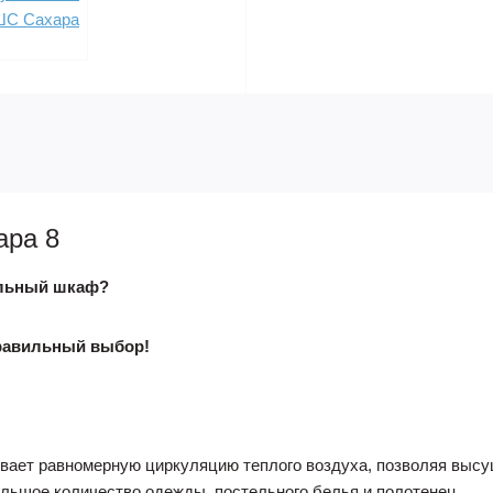
ра 8
ильный шкаф?
равильный выбор!
ает равномерную циркуляцию теплого воздуха, позволяя высу
льшое количество одежды, постельного белья и полотенец.