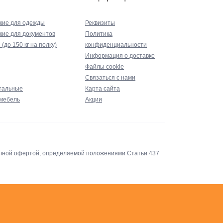
кие для одежды
Реквизиты
ие для документов
Политика
до 150 кг на полку)
конфиденциальности
Информация о доставке
Файлы cookie
Связаться с нами
тальные
Карта сайта
мебель
Акции
личной офертой, определяемой положениями Статьи 437