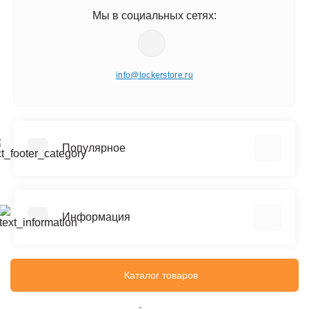
Мы в социальных сетях:
info@lockerstore.ru
Популярное
Шкафы металлические для одежды
Шкафы металлические для документов
Информация
Архивные стеллажи (до 150 кг на полку)
Сейфы
Реквизиты
Офисные сейфы
Политика конфиденциальности
Каталог товаров
Верстаки
Информация о доставке
Тележки инструментальные