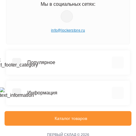
Мы в социальных сетях:
info@lockerstore.ru
Популярное
Шкафы металлические для одежды
Шкафы металлические для документов
Информация
Архивные стеллажи (до 150 кг на полку)
Сейфы
Реквизиты
Офисные сейфы
Политика конфиденциальности
Каталог товаров
Верстаки
Информация о доставке
Тележки инструментальные
Файлы cookie
ПЕРВЫЙ СКЛАД © 2026