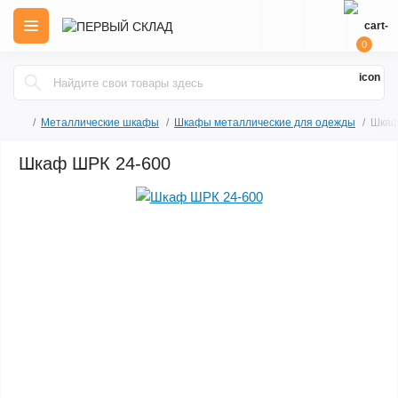
0
Металлические шкафы
Шкафы металлические для одежды
Шкаф
Шкаф ШРК 24-600