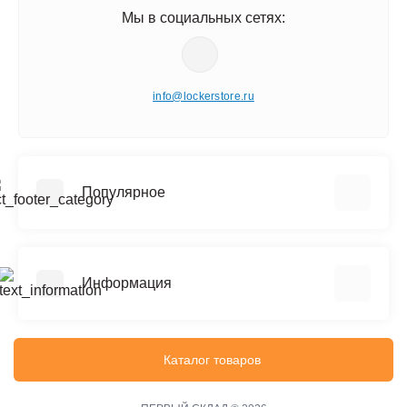
Мы в социальных сетях:
info@lockerstore.ru
Популярное
Шкафы металлические для одежды
Шкафы металлические для документов
Информация
Архивные стеллажи (до 150 кг на полку)
Сейфы
Реквизиты
Офисные сейфы
Политика конфиденциальности
Каталог товаров
Верстаки
Информация о доставке
Тележки инструментальные