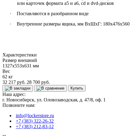
или карточек формата а5 и а6, cd и dvd-дисков
·
Поставляются в разобранном виде
·
Внутренние размеры ящика, мм ВхШхГ: 180х476х560
Характеристики
Размер внешний
1327x553x631 мм
Вес
62 кг
32 217 руб.
28 700 руб.
Купить
Наш адрес:
г. Новосибирск, ул. Оловозаводская, д. 47/8, оф. 1
Позвоните нам:
info@lockerstore.ru
+7 (383) 322-26-32
+7 (383) 212-83-12