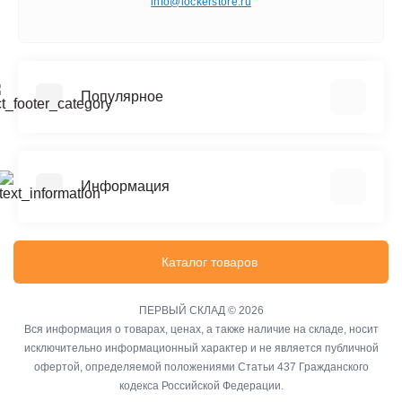
info@lockerstore.ru
Популярное
Шкафы металлические для одежды
Шкафы металлические для документов
Информация
Архивные стеллажи (до 150 кг на полку)
Сейфы
Реквизиты
Офисные сейфы
Политика конфиденциальности
Каталог товаров
Верстаки
Информация о доставке
Тележки инструментальные
Файлы cookie
ПЕРВЫЙ СКЛАД © 2026
Производственная мебель
Вся информация о товарах, ценах, а также наличие на складе, носит
Связаться с нами
исключительно информационный характер и не является публичной
Карта сайта
офертой, определяемой положениями Статьи 437 Гражданского
Акции
кодекса Российской Федерации.